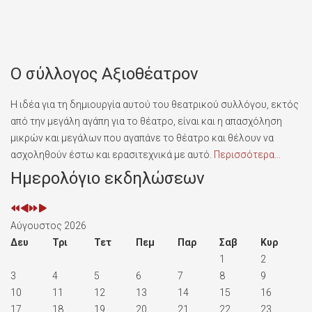
Ο σύλλογος Αξιοθέατρον
Η ιδέα για τη δημιουργία αυτού του θεατρικού συλλόγου, εκτός
από την μεγάλη αγάπη για το θέατρο, είναι και η απασχόληση
μικρών και μεγάλων που αγαπάνε το θέατρο και θέλουν να
ασχοληθούν έστω και ερασιτεχνικά με αυτό.
Περισσότερα...
Προηγούμενο
Προηγούμενος
Επόμενο
Επόμενος
Ημερολόγιο εκδηλώσεων
έτος
μήνας
έτος
μήνας
Αύγουστος 2026
Δευ
Τρι
Τετ
Πεμ
Παρ
Σαβ
Κυρ
1
2
3
4
5
6
7
8
9
10
11
12
13
14
15
16
17
18
19
20
21
22
23