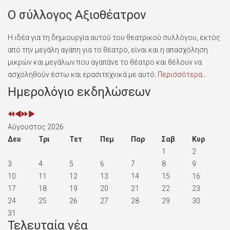
Ο σύλλογος Αξιοθέατρον
Η ιδέα για τη δημιουργία αυτού του θεατρικού συλλόγου, εκτός
από την μεγάλη αγάπη για το θέατρο, είναι και η απασχόληση
μικρών και μεγάλων που αγαπάνε το θέατρο και θέλουν να
ασχοληθούν έστω και ερασιτεχνικά με αυτό.
Περισσότερα...
Προηγούμενο
Προηγούμενος
Επόμενο
Επόμενος
Ημερολόγιο εκδηλώσεων
έτος
μήνας
έτος
μήνας
Αύγουστος 2026
Δευ
Τρι
Τετ
Πεμ
Παρ
Σαβ
Κυρ
1
2
3
4
5
6
7
8
9
10
11
12
13
14
15
16
17
18
19
20
21
22
23
24
25
26
27
28
29
30
31
Τελευταία νέα